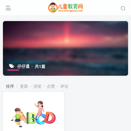
仔仔通
共1篇
排序
更新
浏览
点赞
评论