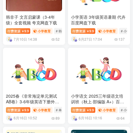
韩非子 文言启蒙课（3-4年
小学英语 3年级英语暑期 代卉
级）全套视频 夸克网盘下载
百度网盘下载
付费资源
9.9
小学教育
# 韩非子
付费资源
# 文言启蒙课
9.9
小学教育
# 小学
￥
￥
7月10日 14:38
6月27日 17:04
52
137
2025春《非常海淀单元测试
小学语文 2025三年级语文培
AB卷》3-6年级英语下册外研
训班（秋上·部编版·A+）百度
三起点百度网盘下载
网盘下载
付费资源
9.9
小学教育
# 单元测试AB卷
付费资源
9.9
小学教育
# 小学
￥
￥
6月16日 10:52
6月16日 10:16
89
64