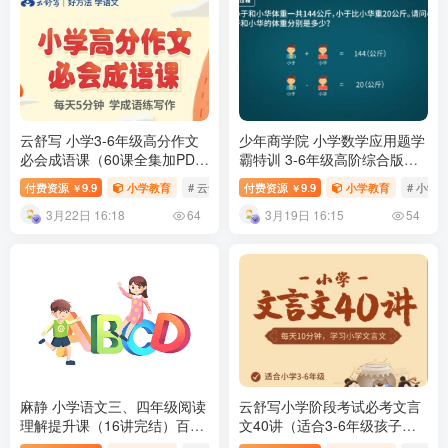
云舒写 小学3-6年级高分作文
少年商学院 小学数学应用题学
必会成语课（60课全集加PDF
霸特训 3-6年级高阶综合版学
教案）百度网盘下载
习视频资源 百度网盘下载
付费资源
9.9
小学教育
# 云舒写
付费资源
# 高分作文
9.9
小学教育
# 小学
￥
￥
3月22日 16:18
3月19日 16:15
64
54
麻静 小学语文三、四年级阅读
云舒写小学阶段考试必考文言
理解提升课（16讲完结）百度
文40讲（适合3-6年级孩子）
网盘下载
百度网盘下载