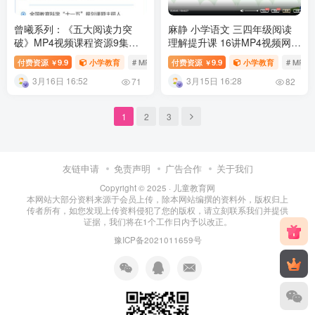
曾曦系列：《五大阅读力突
麻静 小学语文 三四年级阅读
破》MP4视频课程资源9集完
理解提升课 16讲MP4视频网课
结（3-6年级阅读作文写作辅导
下载完结 百度网盘下载
付费资源
9.9
小学教育
# MP4视频
付费资源
# 曾曦
9.9
# 五大阅读力突破
小学教育
# MP4
￥
￥
课视频 百度网盘下载
3月16日 16:52
3月15日 16:28
71
82
1
2
3
友链申请
免责声明
广告合作
关于我们
Copyright © 2025 ·
儿童教育网
本网站大部分资料来源于会员上传，除本网站编撰的资料外，版权归上
传者所有，如您发现上传资料侵犯了您的版权，请立刻联系我们并提供
证据，我们将在1个工作日内予以改正。
豫ICP备2021011659号