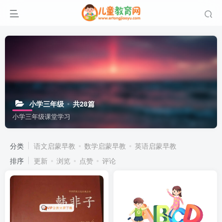
小学三年级
共28篇
小学三年级课堂学习
分类
语文启蒙早教
数学启蒙早教
英语启蒙早教
排序
更新
浏览
点赞
评论