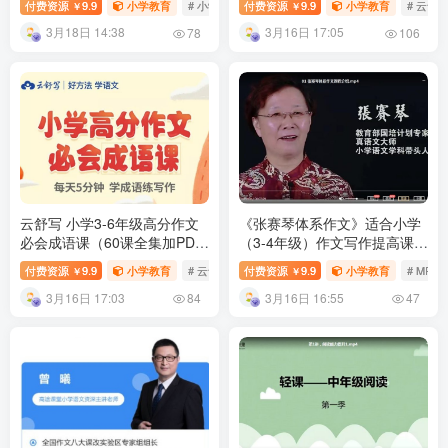
付费资源
9.9
小学教育
# 小学语文
付费资源
# 阅读理解
9.9
# 麻静
小学教育
# 云舒
￥
￥
3月18日 14:38
3月16日 17:05
78
106
云舒写 小学3-6年级高分作文
《张赛琴体系作文》适合小学
必会成语课（60课全集加PDF
（3-4年级）作文写作提高课程
教案）小学高年级作文辅导课
MP4视频文件25课完结 百度网
付费资源
9.9
小学教育
# 云舒写
付费资源
# 作文辅导
9.9
小学教育
# MP4
￥
￥
程视频 百度网盘下载
盘下载
3月16日 17:03
3月16日 16:55
84
47