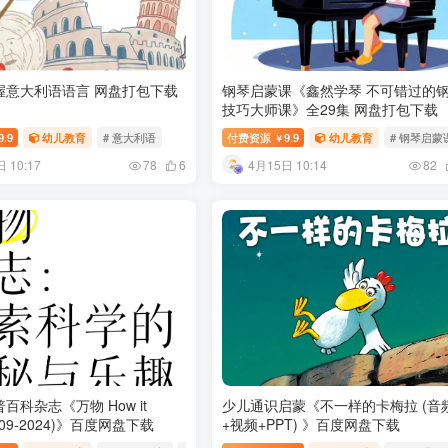
握意大利语语言 网盘打包下载
钢琴启蒙课《鑫然学琴 不可错过的
技巧大师课》全29集 网盘打包下载
9.9
幼儿教育
# 意大利语
付费资源
9.9
幼儿教育
# 钢琴启蒙
￥
 10:17
4月15日 10:14
78
6
82
百科杂志《万物 How it
少儿通识启蒙《不一样的卡梅拉 (音
2009-2024)》百度网盘下载
+视频+PPT) 》百度网盘下载