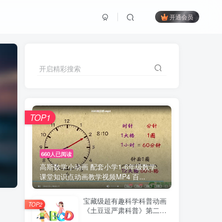
开通会员
开启精彩搜索
TOP1
660人已阅读
高斯数学小动画 配套小学1-6年级数学
课堂知识点动画教学视频MP4 百...
宝藏级超有趣科学科普动画
TOP2
《土豆逗严肃科普》第二季
百度网盘下载