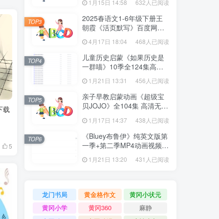
1月15日 14:58
632人已阅读
2025春语文1-6年级下册王
TOP3
朝霞《活页默写》百度网盘
下载
4月17日 18:04
468人已阅读
儿童历史启蒙《如果历史是
TOP4
一群喵》10季全124集高清
动画视频课程 百度网盘下载
1月21日 13:31
456人已阅读
亲子早教启蒙动画《超级宝
TOP5
贝JOJO》全104集 高清无水
下载
印百度网盘下载
1月17日 14:37
438人已阅读
《Bluey布鲁伊》纯英文版第
TOP6
一季+第二季MP4动画视频
5
百度网盘下载
1月21日 13:20
431人已阅读
龙门书局
黄金格作文
黄冈小状元
黄冈小学
黄冈360
麻静