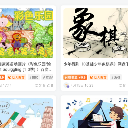
启蒙英语动画片《彩色乐园/涂
少年得到《0基础少年象棋课》网盘
 Squiggling (1-3季) 》百度网
9.9
幼儿教育
# BBC
# 英语动画片
付费资源
9.9
幼儿教育
# 象棋
￥
 17:44
4月15日 10:23
216
5
61