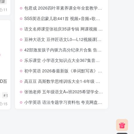
启蒙
# 不一样的卡梅拉
包君成 2026四叶草素养课全年全套教学视频（语文四年级-九年级） 百度网盘下载
11
SSS英语启蒙儿歌441首 视频+音频+歌词本 英文 中英文字幕 百度网盘下载
语文名师课堂张祖庆35讲专辑 网课视频 百度网盘下载
豆神大语文 豆伴匠语文L0—L12视频课[幼儿园-高中全集 289.4GB]
42部激发孩子内驱力高分纪录片合集 告别拖延厌学 帮孩子养成自律意识与自主学习习惯
乐乐课堂 小学语文知识点大全367集音频 百度网盘下载
初中英语 2026春最新版《单词默写表》7-9年级上下册合集 夸克网盘下载
高豆豆 高斯数学思维训练大全1-6年级 视频课程+教材PDF+讲义 夸克网盘下载
CD百
张弛老师 五年级语文A+班2025希望学全年课程 上下册网课视频 夸克网盘下载
# 音乐全方案
小学英语 语法专题学习资料包 夸克网盘下载
15