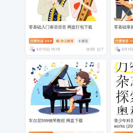
零基础入门泰语语音 网盘打包下载
零基础掌
付费资源
9.9
幼儿教育
# 泰语
付费资源
￥
￥
4月15日 10:18
4月15日
93
7
车尔尼599钢琴教程 网盘下载
青少年科普
works (