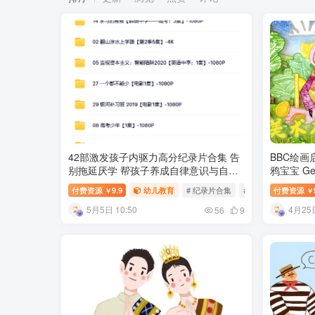
42部激发孩子内驱力高分纪录片合集 告
BBC绘画
别拖延厌学 帮孩子养成自律意识与自主
鸦宝宝 Get
学习习惯
盘下载
付费资源
9.9
幼儿教育
# 纪录片合集
# 自主学习
付费资源
￥
￥
5月5日 10:50
4月25日
56
9