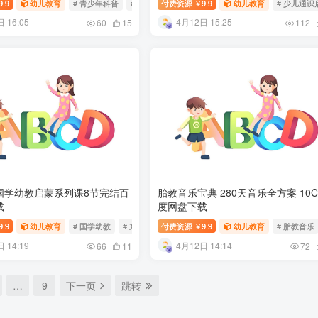
9.9
幼儿教育
# 青少年科普
# 百科杂志
付费资源
9.9
幼儿教育
# 少儿通识
￥
 16:05
4月12日 15:25
60
15
112
国学幼教启蒙系列课8节完结百
胎教音乐宝典 280天音乐全方案 10
载
度网盘下载
9.9
幼儿教育
# 国学幼教
# 东妮儿妈
付费资源
9.9
幼儿教育
# 胎教音乐
￥
 14:19
4月12日 14:14
66
11
72
…
9
下一页
跳转