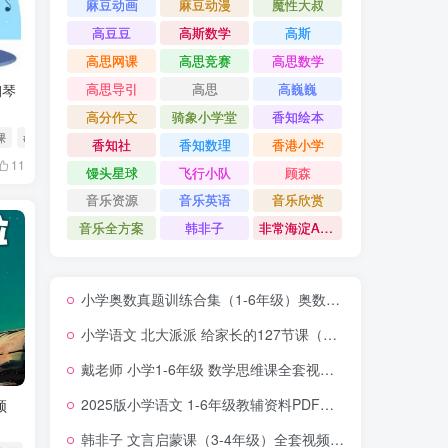
麻豆动画
麻豆动漫
魔性大叔
高豆豆
高斯数学
高斯
高思网课
高思竞赛
高思数学
高思导引
高思
高巍巍
钢琴
高分作文
骑象小学堂
香知绘本
课
# 鑫然学琴
香知社
香知数理
香港小学
11
馒头星球
飞行小队
顾森
音乐资源
音乐英语
音乐欣赏
音乐全方案
韩非子
非常海淀AB卷
小学奥数真题训练合集（1-6年级）奥数竞赛历年真题题库 夸克网盘下载
小学语文 北大派派 给家长的127节课（通关小学阅读）夸克网盘下载
戴老师 小学1-6年级 数学思维课全套视频 百度网盘下载
2025版小学语文 1-6年级教辅资料PDF大合集 夸克网盘下载
频
韩非子 文言启蒙课（3-4年级）全套视频 夸克网盘下载