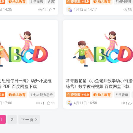
9.9
幼儿教育
# 学而思
# 练习题
付费资源
9.9
幼儿教育
# MP4视频
￥
 14:35
4月12日 14:17
94
7
56
力思维每日一练》幼升小思维
常青藤爸爸《小鱼老师数学幼小衔接
个PDF 百度网盘下载
练营》数学教程视频 百度网盘下载
9.9
幼儿教育
# 七大能力思维
# 每日一练
付费资源
9.9
幼儿教育
# 常青藤
￥
 17:00
4月11日 16:58
71
11
125
1
2
下一页