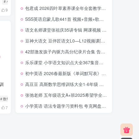
# 小鸟三号
包君成 2026四叶草素养课全年全套教学视频（语文四年级-九年级） 百度网盘下载
9
SSS英语启蒙儿歌441首 视频+音频+歌词本 英文 中英文字幕 百度网盘下载
语文名师课堂张祖庆35讲专辑 网课视频 百度网盘下载
豆神大语文 豆伴匠语文L0—L12视频课[幼儿园-高中全集 289.4GB]
42部激发孩子内驱力高分纪录片合集 告别拖延厌学 帮孩子养成自律意识与自主学习习惯
乐乐课堂 小学语文知识点大全367集音频 百度网盘下载
初中英语 2026春最新版《单词默写表》7-9年级上下册合集 夸克网盘下载
高豆豆 高斯数学思维训练大全1-6年级 视频课程+教材PDF+讲义 夸克网盘下载
训
张弛老师 五年级语文A+班2025希望学全年课程 上下册网课视频 夸克网盘下载
# 数学教程
小学英语 语法专题学习资料包 夸克网盘下载
7