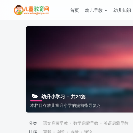
首页
幼儿早教
幼儿知识
幼升小学习
共24篇
本栏目存放儿童升小学的提前指导复习
分类
语文启蒙早教
数学启蒙早教
英语启蒙早教
排序
更新
浏览
点赞
评论