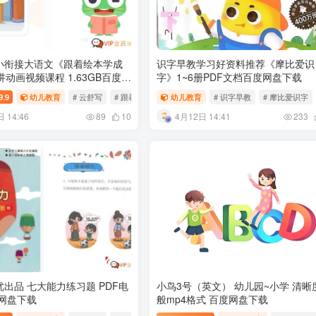
小衔接大语文《跟着绘本学成
识字早教学习好资料推荐《摩比爱识
讲动画视频课程 1.63GB百度网
字》1~6册PDF文档百度网盘下载
 数学启蒙篇
9.9
幼儿教育
# 云舒写
# 跟着绘本学成语
幼儿教育
# 识字早教
# 摩比爱识字
 14:46
4月12日 14:41
89
10
233
出品 七大能力练习题 PDF电
小鸟3号（英文） 幼儿园~小学 清晰
度网盘下载
般mp4格式 百度网盘下载