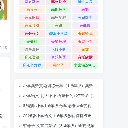
麻豆动画
麻豆动漫
魔性大叔
高豆豆
高斯数学
高斯
高思网课
高思竞赛
高思数学
高思导引
高思
高巍巍
高分作文
骑象小学堂
香知绘本
香知社
香知数理
香港小学
10
馒头星球
飞行小队
顾森
音乐资源
音乐英语
音乐欣赏
音乐全方案
韩非子
非常海淀AB卷
小学奥数真题训练合集（1-6年级）奥数竞赛历年真题题库 夸克网盘下载
小学语文 北大派派 给家长的127节课（通关小学阅读）夸克网盘下载
戴老师 小学1-6年级 数学思维课全套视频 百度网盘下载
2025版小学语文 1-6年级教辅资料PDF大合集 夸克网盘下载
度一
韩非子 文言启蒙课（3-4年级）全套视频 夸克网盘下载