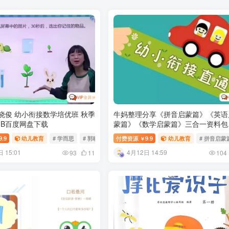
晓俊 幼小衔接数学培优班 秋季
牛妈整理分享《拼音启蒙篇》《英语
5GB百度网盘下载
蒙篇》《数学启蒙篇》三合一资料包
度网盘下载
9.9
幼儿教育
# 学而思
# 郭晓俊
# 数学培优班
付费资源
9.9
幼儿教育
# 拼音启蒙
￥
 15:01
4月12日 14:59
93
11
104