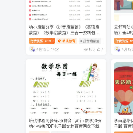
幼小启蒙分享《拼音启蒙篇》《英语启
云舒写幼
蒙篇》《数学启蒙篇》三合一资料包百
语》全48
度网盘下载
盘下载
付费资源
19.9
幼儿教育
# 拼音启蒙篇
# 英语启蒙篇
付费资源
#
￥
￥
4月12日 14:51
4月12日
106
7
培优课程同步练习(拼音+识字+数学)3份
学而思培优
幼小衔接PDF电子版文档百度网盘下载
子版 百