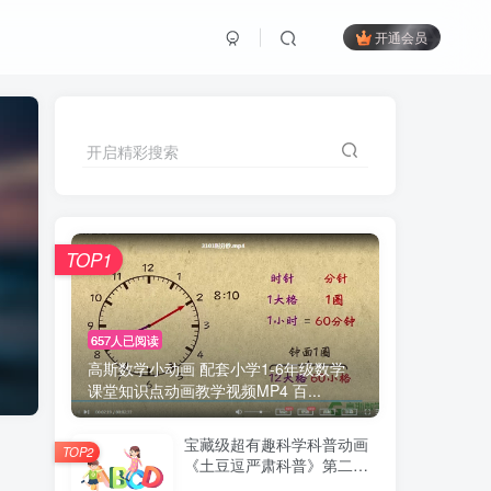
开通会员
开启精彩搜索
TOP1
657人已阅读
高斯数学小动画 配套小学1-6年级数学
课堂知识点动画教学视频MP4 百...
宝藏级超有趣科学科普动画
TOP2
《土豆逗严肃科普》第二季
百度网盘下载