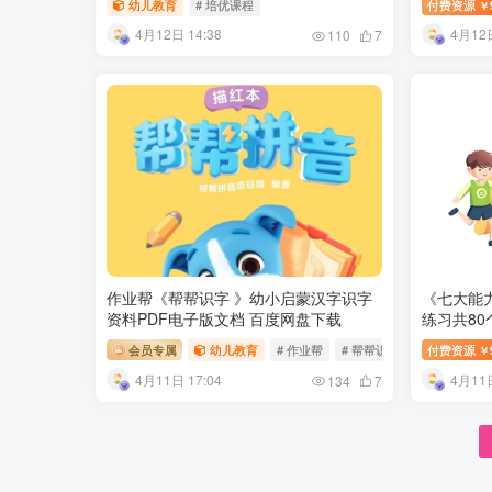
幼儿教育
# 培优课程
付费资源
￥
4月12日 14:38
4月12日
110
7
作业帮《帮帮识字 》幼小启蒙汉字识字
《七大能
资料PDF电子版文档 百度网盘下载
练习共80
会员专属
幼儿教育
# 作业帮
# 帮帮识字
# 汉字识字
付费资源
￥
4月11日 17:04
4月11日
134
7