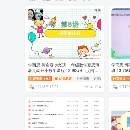
学而思 何俞霖 大班升一年级数学勤思班
学而思 郭
暑期幼升小数学课程 13.90GB百度网盘
班 13.7
下载
付费资源
9.9
幼儿教育
# 学而思
# 何俞霖
付费资源
￥
￥
4月12日 15:03
4月12日
94
6