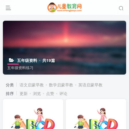
五年级资料
共19篇
五年级资料练习
分类
语文启蒙早教
数学启蒙早教
英语启蒙早教
排序
更新
浏览
点赞
评论