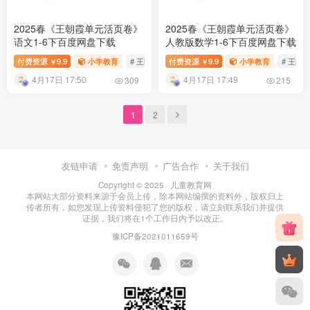
2025春《王朝霞单元活页卷》
2025春《王朝霞单元活页卷》
语文1-6下百度网盘下载
人教版数学1-6下百度网盘下载
付费资源
9.9
小学教育
# 王朝霞
付费资源
# 活页卷
9.9
小学教育
# 王朝
￥
￥
4月17日 17:50
4月17日 17:49
309
215
1
2
友链申请
免责声明
广告合作
关于我们
Copyright © 2025 ·
儿童教育网
本网站大部分资料来源于会员上传，除本网站编撰的资料外，版权归上
传者所有，如您发现上传资料侵犯了您的版权，请立刻联系我们并提供
证据，我们将在1个工作日内予以改正。
豫ICP备2021011659号