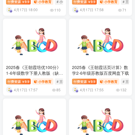
付费资源
9.9
小学教育
# 小学语文
付费资源
# 王朝霞
9.9
# 创维新课堂
小学教育
# 王朝
￥
￥
4月17日 18:00
4月17日 17:58
110
71
2025春《王朝霞培优100分》
2025春《王朝霞活页计算》数
1-6年级数学下册人教版（缺
学2-6年级苏教版百度网盘下载
2）百度网盘下载
付费资源
9.9
小学教育
# 王朝霞
付费资源
# 人教版
9.9
# 培优100分
小学教育
# 王朝
￥
￥
4月17日 17:57
4月17日 17:55
85
132