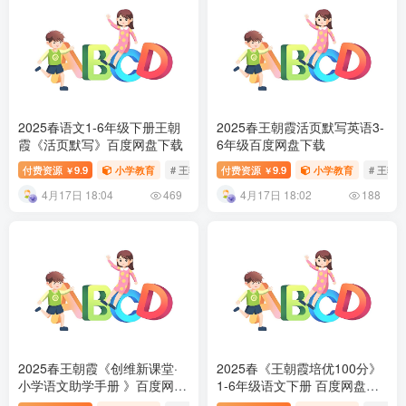
2025春语文1-6年级下册王朝
2025春王朝霞活页默写英语3-
霞《活页默写》百度网盘下载
6年级百度网盘下载
付费资源
9.9
小学教育
# 王朝霞
付费资源
# 活页默写
9.9
小学教育
# 王朝
￥
￥
4月17日 18:04
4月17日 18:02
469
188
2025春王朝霞《创维新课堂·
2025春《王朝霞培优100分》
小学语文助学手册 》百度网盘
1-6年级语文下册 百度网盘下
下载
载