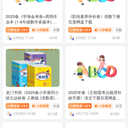
2025春《学海金考卷+周周作
《阶段素养评价卷》语数下册
业本 (1-6年级数学多版本) 》
百度网盘下载
百度网盘下载
付费资源
9.9
小学教育
# 周周作业本
付费资源
# 学海金考卷
9.9
小学教育
# 阶段
￥
￥
6月8日 17:43
6月8日 17:36
95
88
龙门书局《2025春小学黄冈小
2025年春《王朝霞考点梳理补
状元达标卷·人教版 (语数英)
缺手册》语文下册百度网盘下
》百度网盘下载
载
付费资源
9.9
小学教育
# 龙门书局
付费资源
# 达标卷
9.9
小学教育
# 王朝
￥
￥
4月25日 19:40
4月17日 18:05
128
281