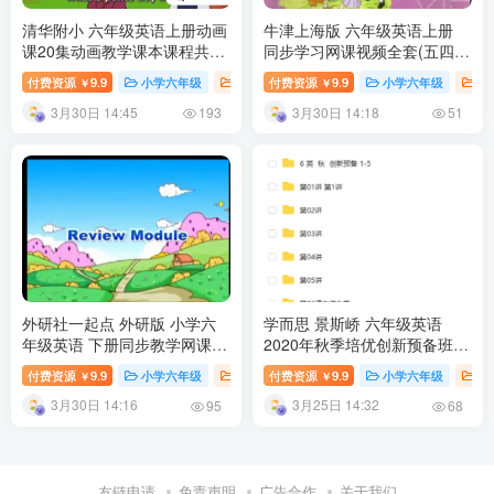
清华附小 六年级英语上册动画
牛津上海版 六年级英语上册
课20集动画教学课本课程共
同步学习网课视频全套(五四制
1.49G MP4文件百度网盘下载
11单元) 百度云网盘下载
付费资源
9.9
小学六年级
小学英语课
付费资源
9.9
小学课堂
小学六年级
小学教育
小
￥
￥
3月30日 14:45
3月30日 14:18
193
51
外研社一起点 外研版 小学六
学而思 景斯峤 六年级英语
年级英语 下册同步教学网课视
2020年秋季培优创新预备班
频资源(高清版 43讲) 百度网盘
百度网盘下载
付费资源
9.9
小学六年级
小学英语课
付费资源
9.9
小学课堂
小学六年级
小学教育
小
￥
￥
下载
3月30日 14:16
3月25日 14:32
95
68
友链申请
免责声明
广告合作
关于我们