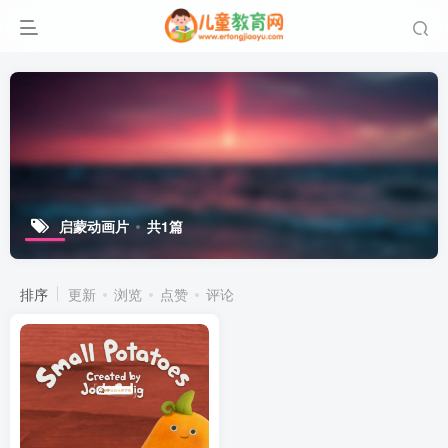
启蒙动画片
共1篇
排序
更新
浏览
点赞
评论