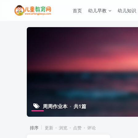
首页
幼儿早教
幼儿知识
周周作业本
共1篇
排序
更新
浏览
点赞
评论