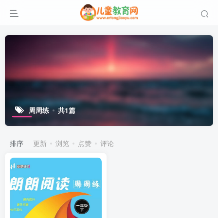
周周练
共1篇
排序
更新
浏览
点赞
评论