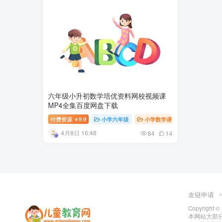
六年级小升初数学培优资料网校视频课
MP4全集百度网盘下载
付费资源
9.9
小学六年级
小学数学课
小学课堂
￥
4月8日 16:48
84
14
友链申请
Copyright ©
本网站大部