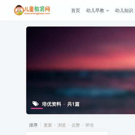
首页
幼儿早教
幼儿知识
培优资料
共1篇
排序
更新
浏览
点赞
评论