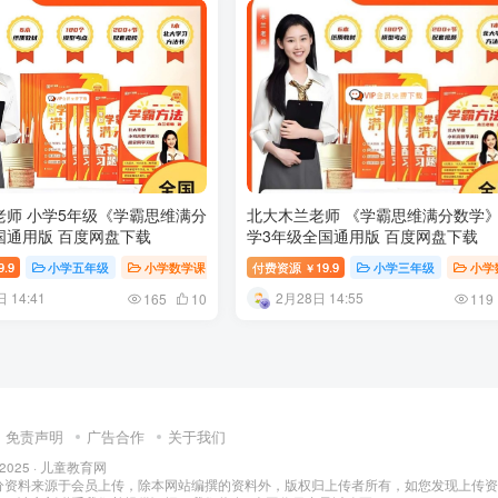
老师 小学5年级《学霸思维满分
北大木兰老师 《学霸思维满分数学
国通用版 百度网盘下载
学3年级全国通用版 百度网盘下载
9.9
小学教育
小学五年级
小学数学课
小学教育
付费资源
19.9
小学三年级
小学
￥
 14:41
2月28日 14:55
165
10
119
免责声明
广告合作
关于我们
 2025 ·
儿童教育网
分资料来源于会员上传，除本网站编撰的资料外，版权归上传者所有，如您发现上传资