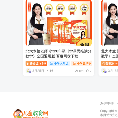
北大木兰老师 小学6年级《学霸思维满分
北大木兰
数学》全国通用版 百度网盘下载
数学》全
付费资源
9.9
小学六年级
小学数学课
小学课堂
付费资源
￥
￥
3月25日 14:16
3月18日
131
7
友链申请
Copyright ©
本网站大部