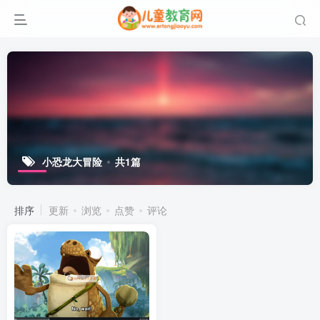
小恐龙大冒险
共1篇
排序
更新
浏览
点赞
评论