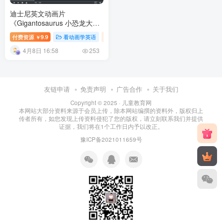
迪士尼英文动画片
《Gigantosaurus 小恐龙大冒
险 全集》全三季共136集 百度
付费资源
9.9
看动画学英语
英语专区
幼儿教育
￥
网盘下载
4月8日 16:58
253
友链申请
免责声明
广告合作
关于我们
Copyright © 2025 ·
儿童教育网
本网站大部分资料来源于会员上传，除本网站编撰的资料外，版权归上
传者所有，如您发现上传资料侵犯了您的版权，请立刻联系我们并提供
证据，我们将在1个工作日内予以改正。
豫ICP备2021011659号