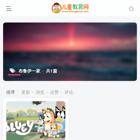
布鲁伊一家
共1篇
排序
更新
浏览
点赞
评论