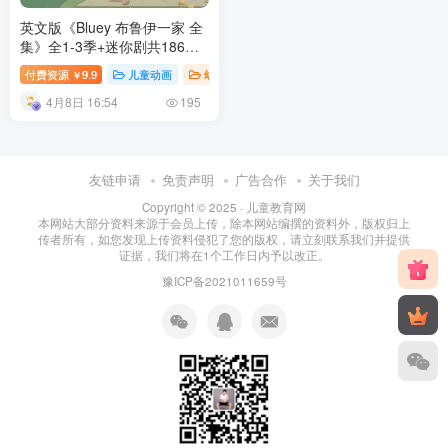
英文版《Bluey 布鲁伊一家 全
集》全1-3季+迷你剧共186集
百度网盘下载
付费资源
9.9
儿童动画
幼儿早教
幼儿知识
幼儿教育
￥
4月8日 16:54
195
友链申请
免责声明
广告合作
关于我们
Copyright © 2025 ·
儿童教育网
本网站大部分资料来源于会员上传，除本网站编撰的资料外，版权归上
传者所有，如您发现上传资料侵犯了您的版权，请立刻联系我们并提供
证据，我们将在1个工作日内予以改正。
豫ICP备2021011659号