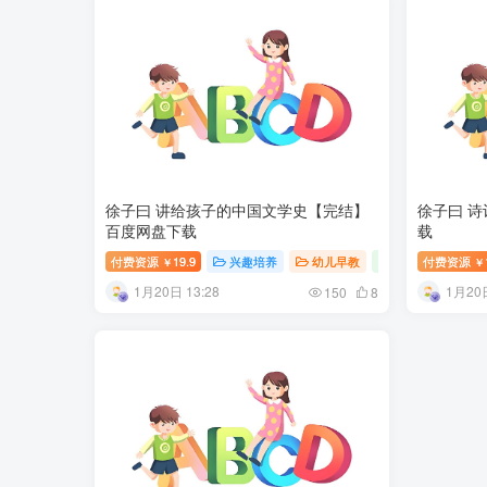
徐子曰 讲给孩子的中国文学史【完结】
徐子曰 
百度网盘下载
载
付费资源
19.9
兴趣培养
幼儿早教
幼升小学习
付费资源
￥
￥
1月20日 13:28
1月20日
150
8