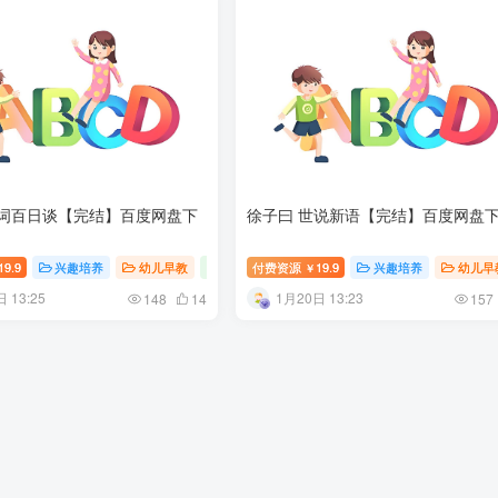
诗词百日谈【完结】百度网盘下
徐子曰 世说新语【完结】百度网盘
19.9
小学教育
兴趣培养
幼儿早教
语文启蒙早教
付费资源
19.9
幼儿教育
兴趣培养
幼儿早
￥
 13:25
1月20日 13:23
148
14
157