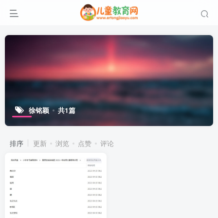
徐铭颖
共1篇
排序
更新
浏览
点赞
评论