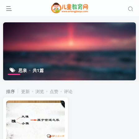
思泉
共1篇
排序
更新
浏览
点赞
评论