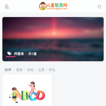
押题卷
共1篇
排序
更新
浏览
点赞
评论