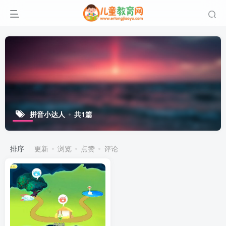
拼音小达人
共1篇
排序
更新
浏览
点赞
评论