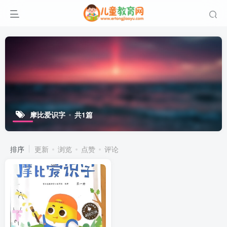
摩比爱识字
共1篇
排序
更新
浏览
点赞
评论