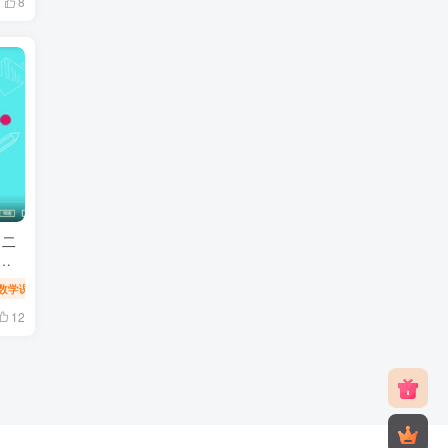
8
、二
对
数学课
小学课堂
小学教育
12