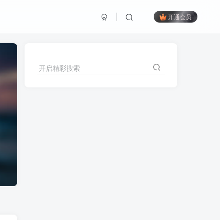
开通会员
开启精彩搜索