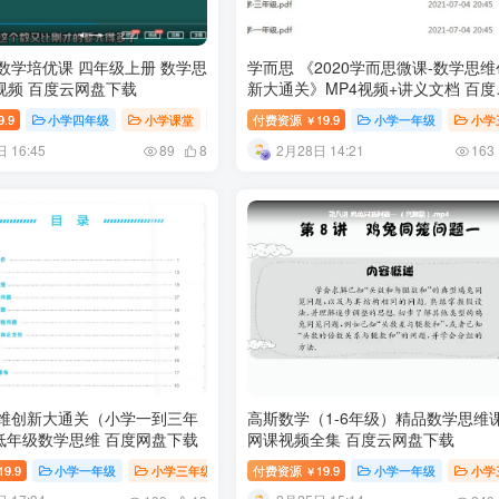
数学培优课 四年级上册 数学思
学而思 《2020学而思微课-数学思维
视频 百度云网盘下载
新大通关》MP4视频+讲义文档 百度
盘下载
9.9
小学四年级
小学课堂
小学教育
付费资源
19.9
小学一年级
小学
￥
 16:45
2月28日 14:21
89
8
163
思维创新大通关（小学一到三年
高斯数学（1-6年级）精品数学思维
低年级数学思维 百度网盘下载
网课视频全集 百度云网盘下载
19.9
小学教育
小学一年级
小学三年级
小学二年级
付费资源
19.9
小学教育
小学一年级
小学
￥