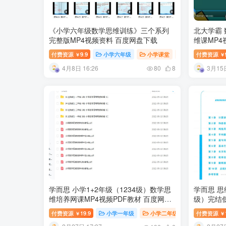
《小学六年级数学思维训练》三个系列
北大学霸 
完整版MP4视频资料 百度网盘下载
维课MP4
付费资源
9.9
小学六年级
小学课堂
小学教育
付费资源
￥
￥
4月8日 16:26
3月15日
80
8
学而思 小学1+2年级（1234级）数学思
学而思 
维培养网课MP4视频PDF教材 百度网盘
级）完结
下载
付费资源
19.9
小学一年级
小学二年级
小学课堂
付费资源
￥
￥