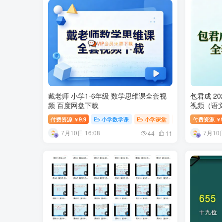
戴老师 小学1-6年级 数学思维课全套视
包君成 2
频 百度网盘下载
视频（语
载
付费资源
9.9
小学数学课
小学课堂
小学教育
付费资源
￥
￥
7月10日 16:08
7月10日
44
11