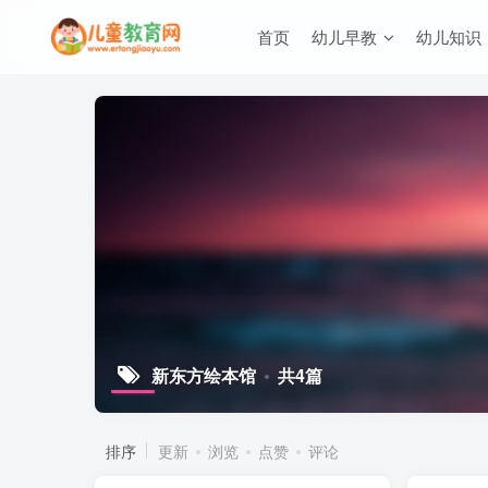
首页
幼儿早教
幼儿知识
新东方绘本馆
共4篇
排序
更新
浏览
点赞
评论