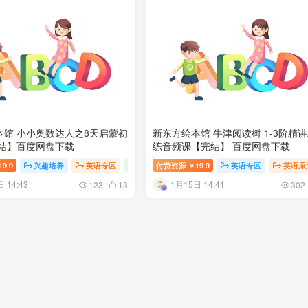
本馆 小小奥数达人之8天启蒙初
新东方绘本馆 牛津阅读树 1-3阶精
完结】百度网盘下载
练音频课【完结】 百度网盘下载
19.9
幼儿教育
兴趣培养
英语专区
英语原版教材
付费资源
19.9
幼儿教育
英语专区
英语原
￥
 14:43
1月15日 14:41
123
13
302