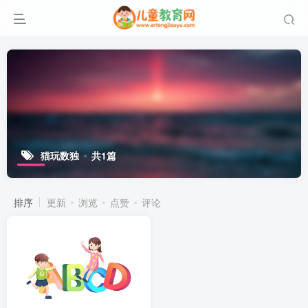
猫玩数独
共1篇
排序
更新
浏览
点赞
评论