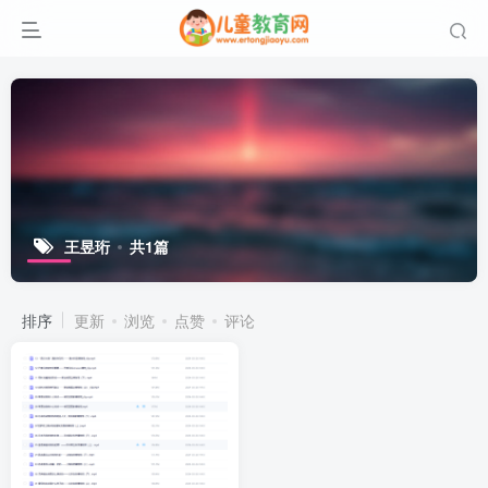
王昱珩
共1篇
排序
更新
浏览
点赞
评论