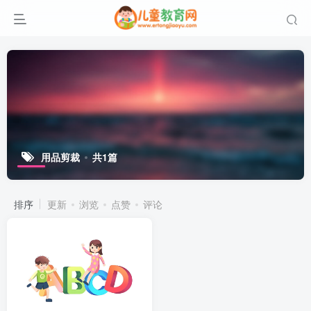
用品剪裁
共1篇
排序
更新
浏览
点赞
评论