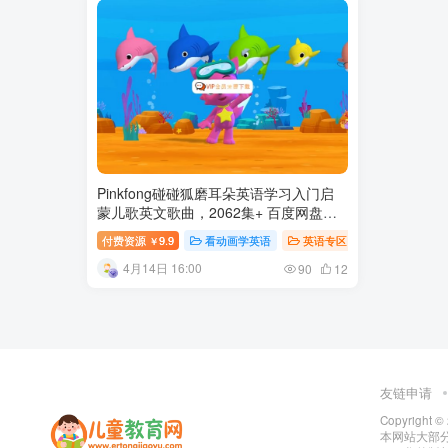
Pinkfong碰碰狐磨耳朵英语学习入门启
蒙儿歌英文歌曲，2062集+ 百度网盘下
载
付费资源
9.9
看动画学英语
英语专区
英语儿歌
￥
4月14日 16:00
90
12
友链申请
Copyright ©
本网站大部