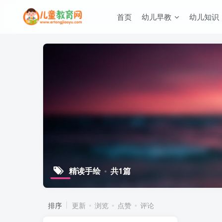
首页
幼儿早教
幼儿知识
精读手绘
共1篇
排序
更新
浏览
点赞
评论