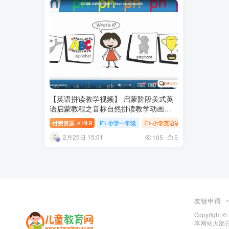
【英语拼读教学视频】 启蒙阶段美式英
语启蒙教程之音标自然拼读教学动画
【30集全】百度网盘下载
付费资源
19.9
小学一年级
小学英语课
小学课堂
￥
2月25日 15:01
105
5
友链申请
Copyright ©
本网站大部