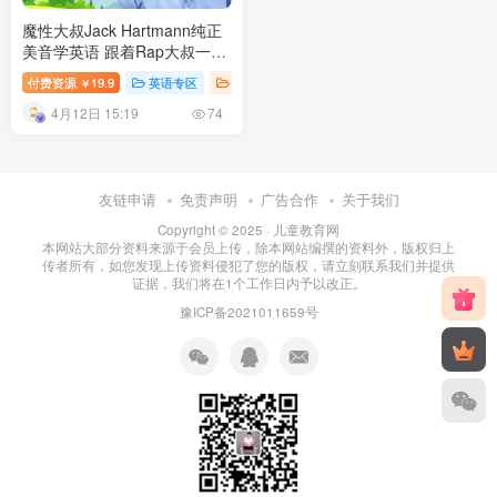
魔性大叔Jack Hartmann纯正
美音学英语 跟着Rap大叔一起
跳舞全1692集 百度网盘下载
付费资源
19.9
英语专区
英语儿歌
英语课堂
幼儿教育
￥
4月12日 15:19
74
友链申请
免责声明
广告合作
关于我们
Copyright © 2025 ·
儿童教育网
本网站大部分资料来源于会员上传，除本网站编撰的资料外，版权归上
传者所有，如您发现上传资料侵犯了您的版权，请立刻联系我们并提供
证据，我们将在1个工作日内予以改正。
豫ICP备2021011659号