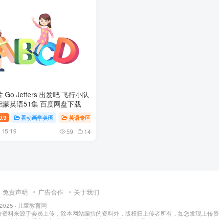
Go Jetters 出发吧 飞行小队
蒙英语51集 百度网盘下载
儿教育
9.9
看动画学英语
英语专区
英语课堂
幼儿教育
15:19
59
14
免责声明
广告合作
关于我们
 2025 ·
儿童教育网
分资料来源于会员上传，除本网站编撰的资料外，版权归上传者所有，如您发现上传资