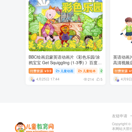
BBC绘画启蒙英语动画片《彩色乐园/涂
英语动画片 
鸦宝宝 Get Squiggling (1-3季) 》百度网
高清视频启
盘下载
付费资源
9.9
儿童动画
儿童绘本
兴趣培养
付费资源
幼
￥
￥
4月25日 17:44
4月9日 
214
5
友链申请
Copyright ©
本网站大部