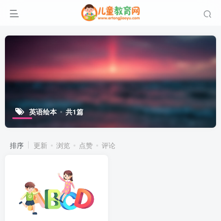
英语绘本
共1篇
排序
更新
浏览
点赞
评论