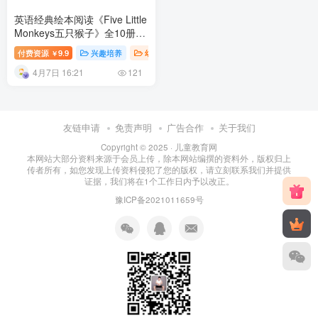
英语经典绘本阅读《Five Little
Monkeys五只猴子》全10册
PDF绘本+音频 百度网盘下载
付费资源
9.9
兴趣培养
幼儿知识
英语课堂
幼儿教育
￥
4月7日 16:21
121
友链申请
免责声明
广告合作
关于我们
Copyright © 2025 ·
儿童教育网
本网站大部分资料来源于会员上传，除本网站编撰的资料外，版权归上
传者所有，如您发现上传资料侵犯了您的版权，请立刻联系我们并提供
证据，我们将在1个工作日内予以改正。
豫ICP备2021011659号