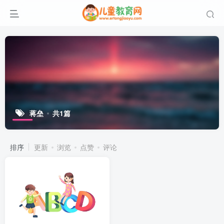
蒋垒
共1篇
排序
更新
浏览
点赞
评论