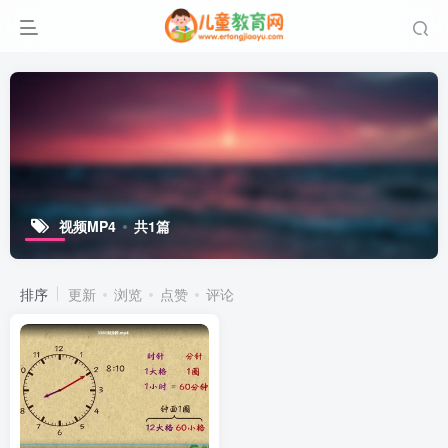
视频MP4
共1篇
排序
更新
浏览
点赞
评论