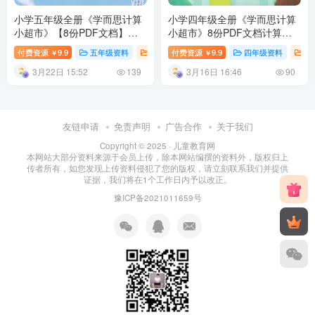
小学五年级全册《学而思计算
小学四年级全册《学而思计算
小超市》【8份PDF文档】电
小超市》8份PDF文档计算口
子版资料 百度网盘下载
算题练习资料 百度网盘下载
付费资源
9.9
五年级资料
小学五年级
付费资源
小学教育
9.9
四年级资料
小
￥
￥
3月22日 15:52
3月16日 16:46
139
90
友链申请
免责声明
广告合作
关于我们
Copyright © 2025 ·
儿童教育网
本网站大部分资料来源于会员上传，除本网站编撰的资料外，版权归上
传者所有，如您发现上传资料侵犯了您的版权，请立刻联系我们并提供
证据，我们将在1个工作日内予以改正。
豫ICP备2021011659号