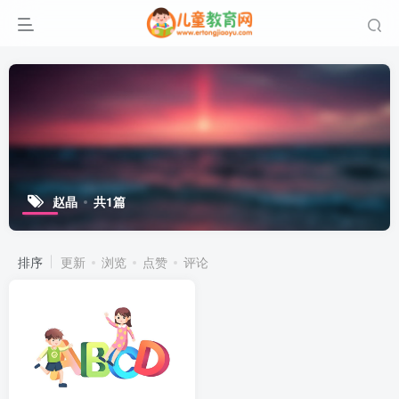
赵晶
共1篇
排序
更新
浏览
点赞
评论