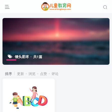
馒头星球
共1篇
排序
更新
浏览
点赞
评论