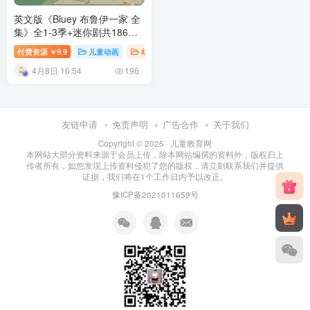
英文版《Bluey 布鲁伊一家 全
集》全1-3季+迷你剧共186集
百度网盘下载
付费资源
9.9
儿童动画
幼儿早教
幼儿知识
幼儿教育
￥
4月8日 16:54
196
友链申请
免责声明
广告合作
关于我们
Copyright © 2025 ·
儿童教育网
本网站大部分资料来源于会员上传，除本网站编撰的资料外，版权归上
传者所有，如您发现上传资料侵犯了您的版权，请立刻联系我们并提供
证据，我们将在1个工作日内予以改正。
豫ICP备2021011659号