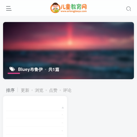
Bluey布鲁伊
共1篇
排序
更新
浏览
点赞
评论