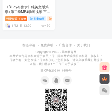
《Bluey布鲁伊》纯英文版第一
季+第二季MP4动画视频 百度
网盘下载
付费资源
19.9
儿童动画
看动画学英语
英语专区
幼儿教育
￥
1月21日 13:20
430
友链申请
免责声明
广告合作
关于我们
Copyright © 2025 ·
儿童教育网
本网站大部分资料来源于会员上传，除本网站编撰的资料外，版权归上
传者所有，如您发现上传资料侵犯了您的版权，请立刻联系我们并提供
证据，我们将在1个工作日内予以改正。
豫ICP备2021011659号