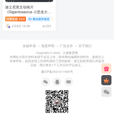
迪士尼英文动画片
《Gigantosaurus 小恐龙大冒
险 全集》全三季共136集 百度
付费资源
9.9
看动画学英语
英语专区
幼儿教育
￥
网盘下载
4月8日 16:58
253
友链申请
免责声明
广告合作
关于我们
Copyright © 2025 ·
儿童教育网
本网站大部分资料来源于会员上传，除本网站编撰的资料外，版权归上
传者所有，如您发现上传资料侵犯了您的版权，请立刻联系我们并提供
证据，我们将在1个工作日内予以改正。
豫ICP备2021011659号