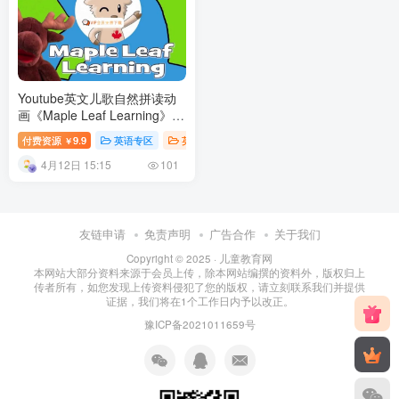
Youtube英文儿歌自然拼读动
画《Maple Leaf Learning》全
410集 百度网盘下载
付费资源
9.9
英语专区
英语儿歌
英语课堂
幼儿教育
￥
4月12日 15:15
101
友链申请
免责声明
广告合作
关于我们
Copyright © 2025 ·
儿童教育网
本网站大部分资料来源于会员上传，除本网站编撰的资料外，版权归上
传者所有，如您发现上传资料侵犯了您的版权，请立刻联系我们并提供
证据，我们将在1个工作日内予以改正。
豫ICP备2021011659号