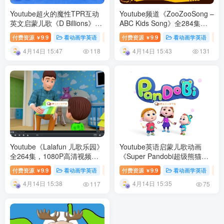
Youtube超火的魔性TPR互动
Youtube频道《ZooZooSong –
英文启蒙儿歌《D Billions》全
ABC Kids Song》全284集
331集 百度网盘下载
1080P高清视频 百度网盘下载
付费资源
9.9
看动画学英语
英语专区
付费资源
9.9
英语儿歌
看动画学英语
幼儿教育
￥
￥
4月14日 15:47
4月14日 15:43
118
131
Youtube《Lalafun 儿歌乐园》
Youtube英语启蒙儿歌动画
全264集，1080P高清视频配
《Super Pandobi超级熊猫》
套音频MP3 百度网盘下载
全243集 百度网盘下载
付费资源
9.9
看动画学英语
英语专区
付费资源
9.9
英语儿歌
看动画学英语
幼儿教育
￥
￥
4月14日 15:38
4月14日 15:35
117
75