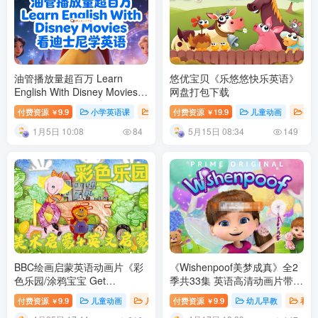
油管播放量超百万 Learn
悠优宝贝《乐悠悠快乐英语》
English With Disney Movies
网盘打包下载
看迪士尼学英语 百度网盘下载
付费资源
9.9
小学英语课
英语课堂
付费资源
# 迪士尼
19.9
# 油管
儿童动画
幼
￥
￥
1月5日 10:08
5月15日 08:34
84
149
BBC绘画启蒙英语动画片《彩
《Wishenpoof美梦成真》全2
色乐园/涂鸦宝宝 Get
季共33集 英语高清动画片带英
Squiggling (1-3季) 》百度网盘
文字幕 百度网盘下载
付费资源
9.9
儿童动画
儿童绘本
付费资源
兴趣培养
9.9
# BBC
幼儿早教
# 英语动画
看动
￥
￥
下载