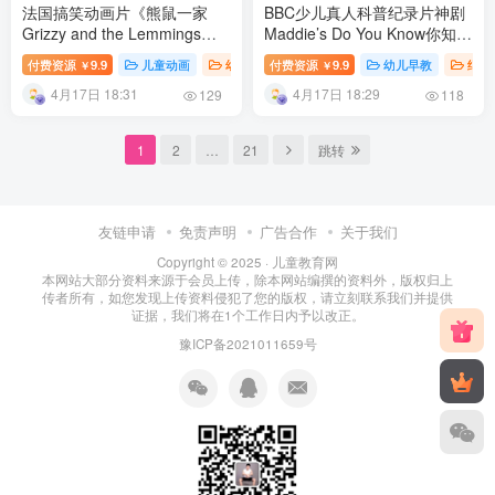
法国搞笑动画片《熊鼠一家
BBC少儿真人科普纪录片神剧
Grizzy and the Lemmings》
Maddie’s Do You Know你知道
灰熊和萌鼠全1-4季共312集
吗？全五季共98集+番外篇21
付费资源
9.9
儿童动画
幼儿早教
付费资源
幼儿知识
9.9
# 搞笑动画片
幼儿早教
# 熊
纪录
￥
￥
1080P高清视频 百度网盘下载
集 百度网盘下载
4月17日 18:31
4月17日 18:29
129
118
1
2
…
21
跳转
友链申请
免责声明
广告合作
关于我们
Copyright © 2025 ·
儿童教育网
本网站大部分资料来源于会员上传，除本网站编撰的资料外，版权归上
传者所有，如您发现上传资料侵犯了您的版权，请立刻联系我们并提供
证据，我们将在1个工作日内予以改正。
豫ICP备2021011659号