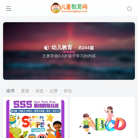
幼儿教育
共244篇
主要存放0-3岁孩子学习的内容
排序
更新
浏览
点赞
评论