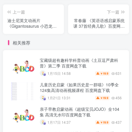
上一篇
下一篇
迪士尼英文动画片
常春藤 《英语语感启蒙系统
《Gigantosaurus 小恐龙大
课 37首经典儿歌》百度网盘
冒险 全集》全三季共136集
下载
百度网盘下载
相关推荐
宝藏级超有趣科学科普动画《土豆逗严肃科
普》第二季 百度网盘下载
631
1月15日 14:58
19.9
￥
儿童历史启蒙《如果历史是一群喵》10季全
124集高清动画视频课程 百度网盘下载
456
1月21日 13:31
19.9
￥
亲子早教启蒙动画《超级宝贝JOJO》全104
集 高清无水印百度网盘下载
437
1月17日 14:37
19.9
￥