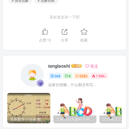
# 英语启蒙
# 启蒙动画
喜欢就支持一下吧
点赞
10
分享
收藏
tanglaoshi
关注
569
0
5592
7.9W+
这家伙很懒，什么都没有写...
高斯数学小动画 配套小学1-6年级数学 课堂知识点动画教学视频MP4 百度网盘下载
宝藏级超有趣科学科普动画《土豆逗严肃科普》第二季 百度网盘下载