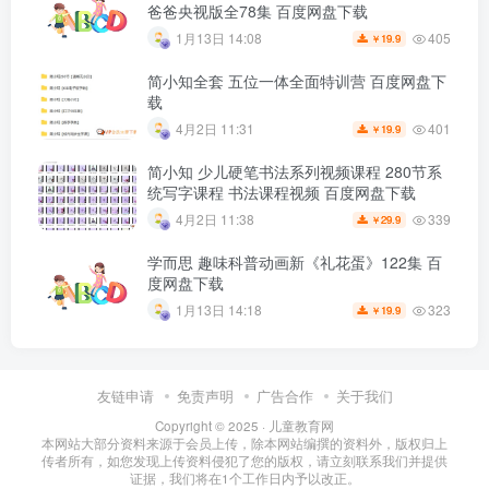
爸爸央视版全78集 百度网盘下载
405
1月13日 14:08
19.9
￥
简小知全套 五位一体全面特训营 百度网盘下
载
401
4月2日 11:31
19.9
￥
简小知 少儿硬笔书法系列视频课程 280节系
统写字课程 书法课程视频 百度网盘下载
339
4月2日 11:38
29.9
￥
学而思 趣味科普动画新《礼花蛋》122集 百
度网盘下载
323
1月13日 14:18
19.9
￥
友链申请
免责声明
广告合作
关于我们
Copyright © 2025 ·
儿童教育网
本网站大部分资料来源于会员上传，除本网站编撰的资料外，版权归上
传者所有，如您发现上传资料侵犯了您的版权，请立刻联系我们并提供
证据，我们将在1个工作日内予以改正。