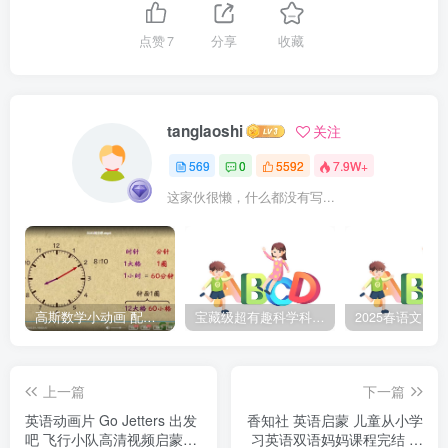
点赞
7
分享
收藏
tanglaoshi
关注
569
0
5592
7.9W+
这家伙很懒，什么都没有写...
高斯数学小动画 配套小学1-6年级数学 课堂知识点动画教学视频MP4 百度网盘下载
宝藏级超有趣科学科普动画《土豆逗严肃科普》第二季 百度网盘下载
上一篇
下一篇
英语动画片 Go Jetters 出发
香知社 英语启蒙 儿童从小学
吧 飞行小队高清视频启蒙英
习英语双语妈妈课程完结 百