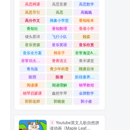
高思网课
高思竞赛
高思数学
高思导引
高思
高巍巍
高分作文
骑象小学堂
香知绘本
香知社
香知数理
香港小学
馒头星球
飞行小队
顾森
音乐资源
音乐英语
音乐欣赏
音乐全方案
韩非子
非常海淀AB卷
非常功夫作文
青青语文
青禾课堂
青岛版
青少年科普
隋唐后传
陈照
陈倩
阶段素养评价卷
阅读课
阅读理解
钢琴教程
钢琴启蒙课
鑫然学琴
金牌数学
郭郭老师
郭晓俊
郭小俊
Youtube英文儿歌自然拼
1
读动画《Maple Leaf