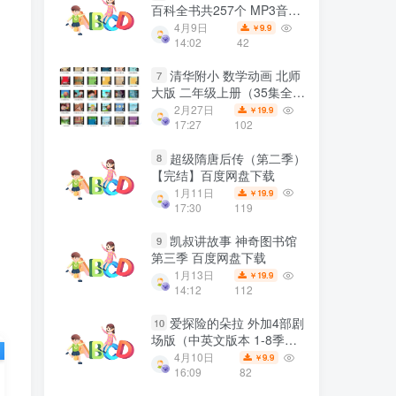
百科全书共257个 MP3音频
百度网盘下载
4月9日
9.9
￥
14:02
42
清华附小 数学动画 北师
7
大版 二年级上册（35集全）
百度网盘下载
2月27日
19.9
￥
17:27
102
超级隋唐后传（第二季）
8
【完结】百度网盘下载
1月11日
19.9
￥
17:30
119
凯叔讲故事 神奇图书馆
9
第三季 百度网盘下载
1月13日
19.9
￥
14:12
112
爱探险的朵拉 外加4部剧
10
场版（中英文版本 1-8季
175集）百度网盘下载
4月10日
9.9
￥
16:09
82