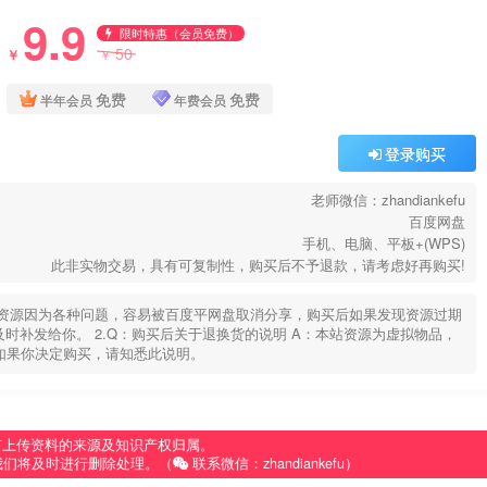
9.9
限时特惠（会员免费）
50
￥
￥
免费
免费
半年会员
年费会员
登录购买
老师微信：zhandiankefu
百度网盘
手机、电脑、平板+(WPS)
此非实物交易，具有可复制性，购买后不予退款，请考虑好再购买!
部分资源因为各种问题，容易被百度平网盘取消分享，购买后如果发现资源过期
u，及时补发给你。 2.Q：购买后关于退换货的说明 A：本站资源为虚拟物品，
如果你决定购买，请知悉此说明。
有上传资料的来源及知识产权归属。
我们将及时进行删除处理。（
联系微信：zhandiankefu）