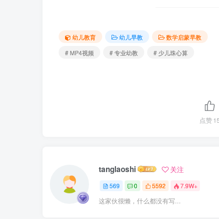
幼儿教育
幼儿早教
数学启蒙早教
# MP4视频
# 专业幼教
# 少儿珠心算
点赞
1
tanglaoshi
关注
569
0
5592
7.9W+
这家伙很懒，什么都没有写...