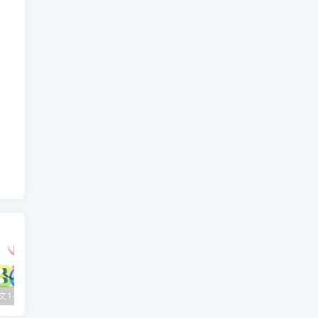
2025春语文1-6年级下册王朝霞《活页默写》百度网盘下载
儿童历史启蒙《如果历史是一群喵》10季全124集高清动画视频课程 百度网盘下载
亲子早教启蒙动画《超级宝贝JOJO》全104集 高清无水印百度网盘下载