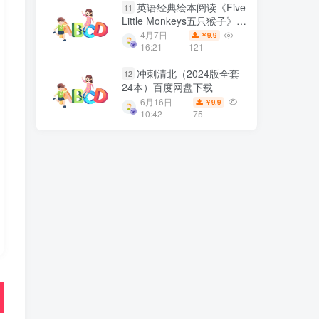
英语经典绘本阅读《Five
11
Little Monkeys五只猴子》全
10册PDF绘本+音频 百度网
4月7日
9.9
￥
盘下载
16:21
121
冲刺清北（2024版全套
12
24本）百度网盘下载
6月16日
9.9
￥
10:42
75