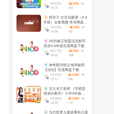
Learning》全410集 百度网
4月12日
9.9
￥
盘下载
15:15
101
韩非子 文言启蒙课（3-4
2
年级）全套视频 夸克网盘下
载
7月10日
9.9
￥
14:38
50
2025春王朝霞活页默写
3
英语3-6年级百度网盘下载
4月17日
9.9
￥
18:02
188
神奇图书馆之地球秘境
4
【完结】百度网盘下载
1月12日
19.9
￥
13:11
158
北大木兰老师 《学霸思
5
维满分数学》小学3年级全
国通用版 百度网盘下载
2月28日
19.9
￥
14:55
119
当代世界儿童故事和儿童
6