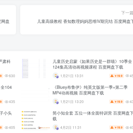
下一
度网盘
儿童高级教程 香知数理妈妈思维IV期完结 百度网盘
严肃科
儿童历史启蒙《如果历史是一群喵》10季全
124集高清动画视频课程 百度网盘下载
630
4
1月21日 13:31
.9
19.9
￥
全104
《Bluey布鲁伊》纯英文版第一季+第二季
MP4动画视频 百度网盘下载
435
4
1月21日 13:20
.9
19.9
￥
子小头
简小知全套 五位一体全面特训营 百度网盘
载
405
4
4月2日 11:31
.9
19.9
￥