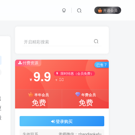
开通会员
开启精彩搜索
付费资源
已售 7
9.9
限时特惠（会员免费）
50
￥
￥
半年会员
年费会员
我
免费
免费
更
毅
登录购买
失效联系
老师微信：zhandiankefu