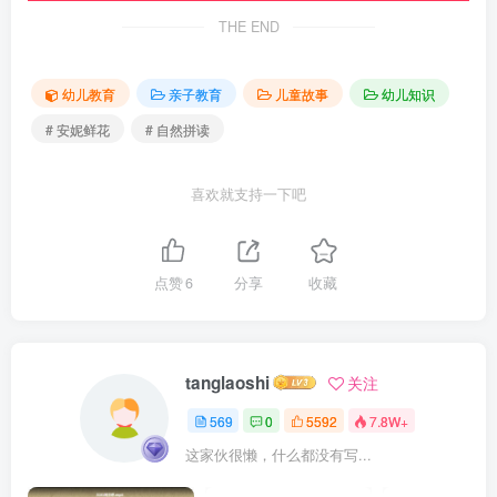
THE END
幼儿教育
亲子教育
儿童故事
幼儿知识
# 安妮鲜花
# 自然拼读
喜欢就支持一下吧
点赞
6
分享
收藏
tanglaoshi
关注
569
0
5592
7.8W+
这家伙很懒，什么都没有写...