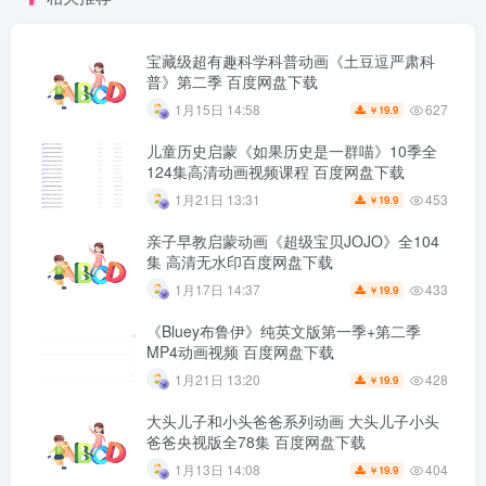
宝藏级超有趣科学科普动画《土豆逗严肃科
普》第二季 百度网盘下载
627
1月15日 14:58
19.9
￥
儿童历史启蒙《如果历史是一群喵》10季全
124集高清动画视频课程 百度网盘下载
453
1月21日 13:31
19.9
￥
亲子早教启蒙动画《超级宝贝JOJO》全104
集 高清无水印百度网盘下载
433
1月17日 14:37
19.9
￥
《Bluey布鲁伊》纯英文版第一季+第二季
MP4动画视频 百度网盘下载
428
1月21日 13:20
19.9
￥
大头儿子和小头爸爸系列动画 大头儿子小头
爸爸央视版全78集 百度网盘下载
404
1月13日 14:08
19.9
￥