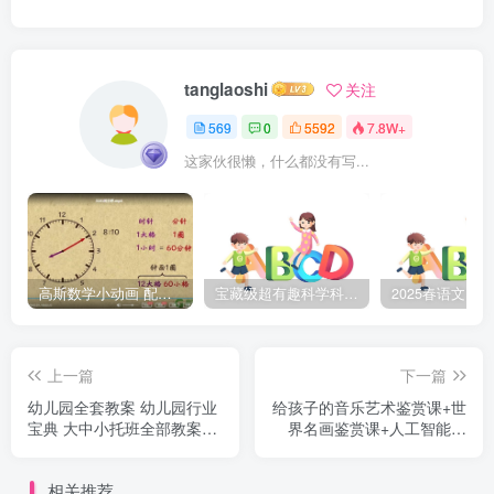
tanglaoshi
关注
569
0
5592
7.8W+
这家伙很懒，什么都没有写...
高斯数学小动画 配套小学1-6年级数学 课堂知识点动画教学视频MP4 百度网盘下载
宝藏级超有趣科学科普动画《土豆逗严肃科普》第二季 百度网盘下载
上一篇
下一篇
幼儿园全套教案 幼儿园行业
给孩子的音乐艺术鉴赏课+世
宝典 大中小托班全部教案大
界名画鉴赏课+人工智能课
全 百度网盘下载
（完结）百度网盘下载
相关推荐