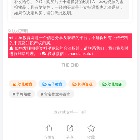
补发给你。 2.Q：购买后关于退换货的说明 A：本站资源为虚
拟物品，具有复制性，一经购买后是不支持退货也无法退款，
如果你决定购买，请知悉此说明。
©
版权声明
儿童教育网是一个信息分享及获取的平台，不确保所有上传资料
的来源及知识产权归属。
如您发现相关资料侵犯您的合法权益，请联系我们，我们将及时
进行删除处理。（
联系微信：zhandiankefu）
THE END
幼儿教育
亲子教育
其他资源
幼儿知识
# 早教胎教
# 宝宝推拿去百病
喜欢就支持一下吧
点赞
9
分享
收藏