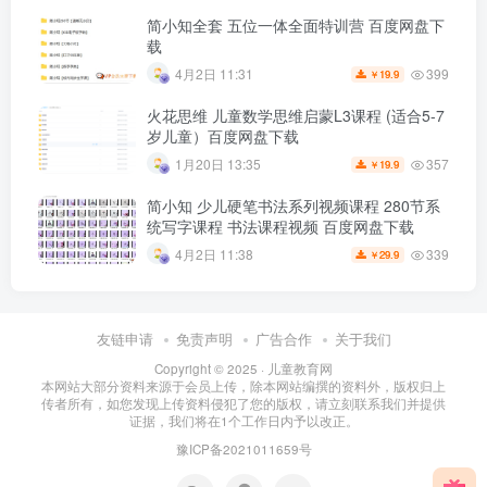
简小知全套 五位一体全面特训营 百度网盘下
载
399
4月2日 11:31
19.9
￥
火花思维 儿童数学思维启蒙L3课程 (适合5-7
岁儿童）百度网盘下载
357
1月20日 13:35
19.9
￥
简小知 少儿硬笔书法系列视频课程 280节系
统写字课程 书法课程视频 百度网盘下载
339
4月2日 11:38
29.9
￥
友链申请
免责声明
广告合作
关于我们
Copyright © 2025 ·
儿童教育网
本网站大部分资料来源于会员上传，除本网站编撰的资料外，版权归上
传者所有，如您发现上传资料侵犯了您的版权，请立刻联系我们并提供
证据，我们将在1个工作日内予以改正。
豫ICP备2021011659号