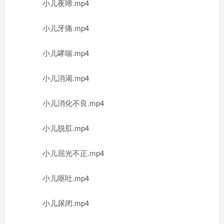
小儿夜啼.mp4
小儿牙痛.mp4
小儿哮喘.mp4
小儿消渴.mp4
小儿消化不良.mp4
小儿脱肛.mp4
小儿屈光不正.mp4
小儿呕吐.mp4
小儿尿闭.mp4