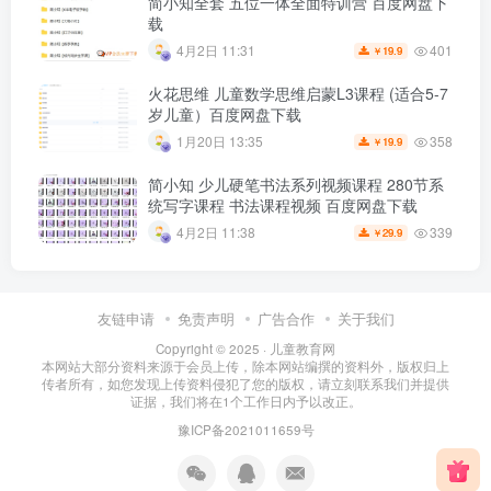
简小知全套 五位一体全面特训营 百度网盘下
载
401
4月2日 11:31
19.9
￥
火花思维 儿童数学思维启蒙L3课程 (适合5-7
岁儿童）百度网盘下载
358
1月20日 13:35
19.9
￥
简小知 少儿硬笔书法系列视频课程 280节系
统写字课程 书法课程视频 百度网盘下载
339
4月2日 11:38
29.9
￥
友链申请
免责声明
广告合作
关于我们
Copyright © 2025 ·
儿童教育网
本网站大部分资料来源于会员上传，除本网站编撰的资料外，版权归上
传者所有，如您发现上传资料侵犯了您的版权，请立刻联系我们并提供
证据，我们将在1个工作日内予以改正。
豫ICP备2021011659号