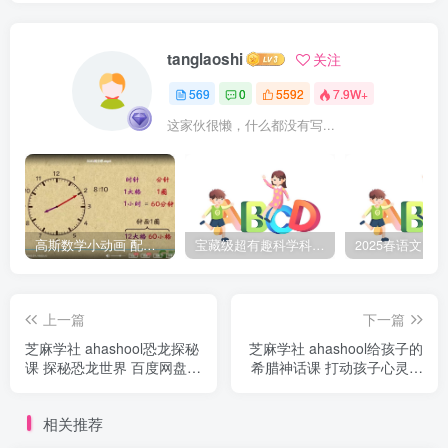
tanglaoshi
关注
569
0
5592
7.9W+
这家伙很懒，什么都没有写...
高斯数学小动画 配套小学1-6年级数学 课堂知识点动画教学视频MP4 百度网盘下载
宝藏级超有趣科学科普动画《土豆逗严肃科普》第二季 百度网盘下载
上一篇
下一篇
芝麻学社 ahashool恐龙探秘
芝麻学社 ahashool给孩子的
课 探秘恐龙世界 百度网盘下
希腊神话课 打动孩子心灵的
载
世界经典 百度网盘下载
相关推荐