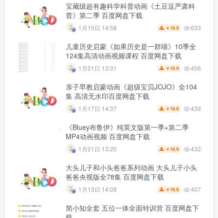
宝藏级超有趣科学科普动画《土豆逗严肃科
普》第二季 百度网盘下载
633
1月15日 14:58
19.9
￥
儿童历史启蒙《如果历史是一群喵》10季全
124集高清动画视频课程 百度网盘下载
456
1月21日 13:31
19.9
￥
亲子早教启蒙动画《超级宝贝JOJO》全104
集 高清无水印百度网盘下载
439
1月17日 14:37
19.9
￥
《Bluey布鲁伊》纯英文版第一季+第二季
MP4动画视频 百度网盘下载
432
1月21日 13:20
19.9
￥
大头儿子和小头爸爸系列动画 大头儿子小头
爸爸央视版全78集 百度网盘下载
407
1月13日 14:08
19.9
￥
简小知全套 五位一体全面特训营 百度网盘下
载