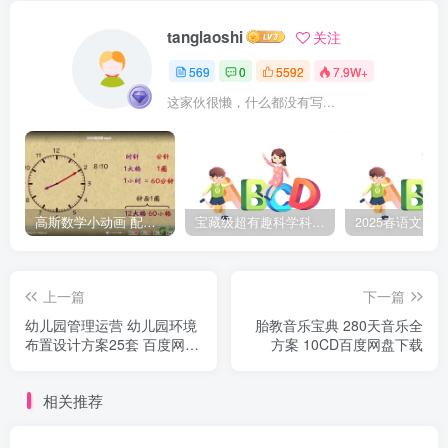
tanglaoshi
关注
569
0
5592
7.9W+
这家伙很懒，什么都没有写...
高斯数学小动画 配套小学1-6年级数学 课堂知识点动画教学视频MP4 百度网盘下载
宝藏级超有趣科学科普动画《土豆逗严肃科普》第二季 百度网盘下载
上一篇
下一篇
幼儿园管理运营 幼儿园环境
胎教音乐宝典 280天音乐全
布置设计方案25套 百度网盘
方案 10CD百度网盘下载
下载
相关推荐