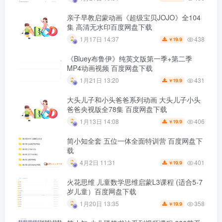
亲子早教启蒙动画《超级宝贝JOJO》全104
集 高清无水印百度网盘下载
438
1月17日 14:37
19.9
￥
《Bluey布鲁伊》纯英文版第一季+第二季
MP4动画视频 百度网盘下载
431
1月21日 13:20
19.9
￥
大头儿子和小头爸爸系列动画 大头儿子小头
爸爸央视版全78集 百度网盘下载
406
1月13日 14:08
19.9
￥
简小知全套 五位一体全面特训营 百度网盘下
载
401
4月2日 11:31
19.9
￥
火花思维 儿童数学思维启蒙L3课程 (适合5-7
岁儿童）百度网盘下载
358
1月20日 13:35
19.9
￥