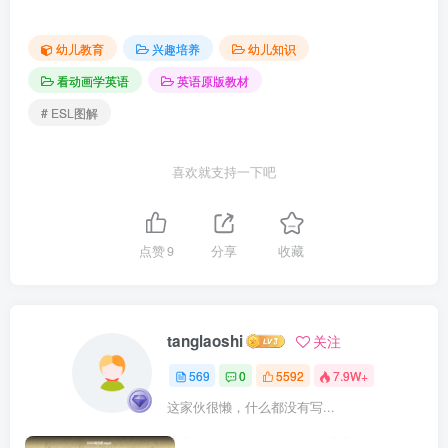
幼儿教育
兴趣培养
幼儿知识
看动画学英语
英语原版教材
# ESL图解
喜欢就支持一下吧
点赞
9
分享
收藏
tanglaoshi
关注
569
0
5592
7.9W+
这家伙很懒，什么都没有写...