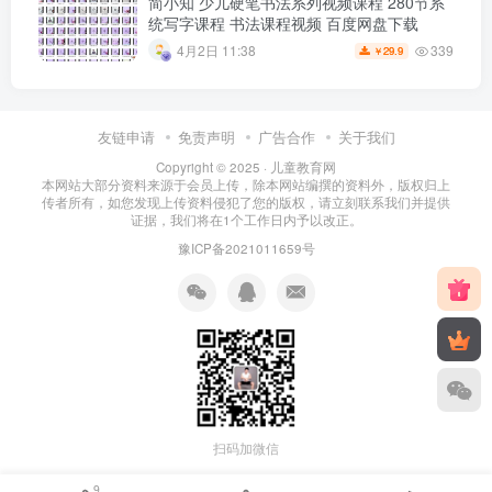
简小知 少儿硬笔书法系列视频课程 280节系
统写字课程 书法课程视频 百度网盘下载
339
4月2日 11:38
29.9
￥
友链申请
免责声明
广告合作
关于我们
Copyright © 2025 ·
儿童教育网
本网站大部分资料来源于会员上传，除本网站编撰的资料外，版权归上
传者所有，如您发现上传资料侵犯了您的版权，请立刻联系我们并提供
证据，我们将在1个工作日内予以改正。
豫ICP备2021011659号
扫码加微信
9