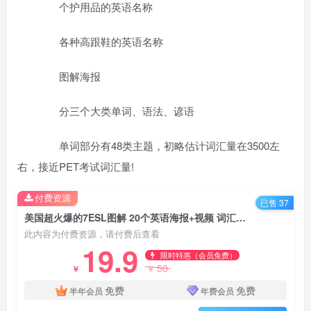
个护用品的英语名称
各种高跟鞋的英语名称
图解海报
分三个大类单词、语法、谚语
单词部分有48类主题，初略估计词汇量在3500左
右，接近PET考试词汇量!
付费资源
已售 37
美国超火爆的7ESL图解 20个英语海报+视频 词汇、句子、语法全搞定
此内容为付费资源，请付费后查看
19.9
限时特惠（会员免费）
50
￥
￥
免费
免费
半年会员
年费会员