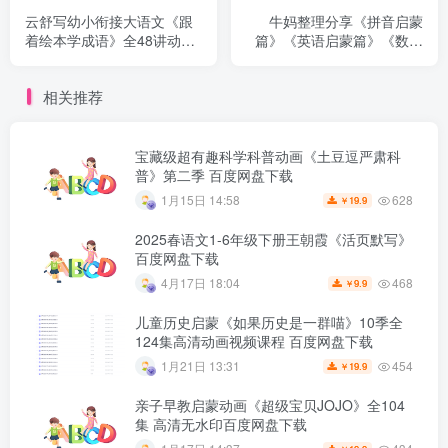
云舒写幼小衔接大语文《跟
牛妈整理分享《拼音启蒙
着绘本学成语》全48讲动画
篇》《英语启蒙篇》《数学
视频课程 1.63GB百度网盘
启蒙篇》三合一资料包百度
下载
网盘下载
相关推荐
宝藏级超有趣科学科普动画《土豆逗严肃科
普》第二季 百度网盘下载
628
1月15日 14:58
19.9
￥
2025春语文1-6年级下册王朝霞《活页默写》
百度网盘下载
468
4月17日 18:04
9.9
￥
儿童历史启蒙《如果历史是一群喵》10季全
124集高清动画视频课程 百度网盘下载
454
1月21日 13:31
19.9
￥
亲子早教启蒙动画《超级宝贝JOJO》全104
集 高清无水印百度网盘下载