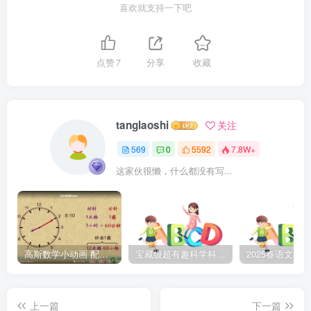
喜欢就支持一下吧
点赞
7
分享
收藏
tanglaoshi
关注
569
0
5592
7.8W+
这家伙很懒，什么都没有写...
高斯数学小动画 配套小学1-6年级数学 课堂知识点动画教学视频MP4 百度网盘下载
宝藏级超有趣科学科普动画《土豆逗严肃科普》第二季 百度网盘下载
上一篇
下一篇