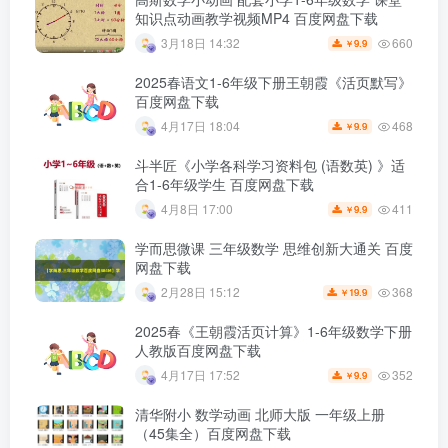
知识点动画教学视频MP4 百度网盘下载
660
3月18日 14:32
9.9
￥
2025春语文1-6年级下册王朝霞《活页默写》
百度网盘下载
468
4月17日 18:04
9.9
￥
斗半匠《小学各科学习资料包 (语数英) 》适
合1-6年级学生 百度网盘下载
411
4月8日 17:00
9.9
￥
学而思微课 三年级数学 思维创新大通关 百度
网盘下载
368
2月28日 15:12
19.9
￥
2025春《王朝霞活页计算》1-6年级数学下册
人教版百度网盘下载
352
4月17日 17:52
9.9
￥
清华附小 数学动画 北师大版 一年级上册
（45集全）百度网盘下载