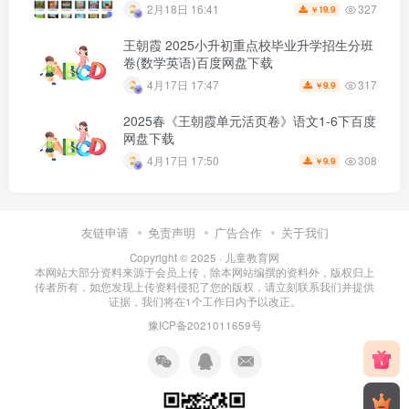
327
2月18日 16:41
19.9
￥
王朝霞 2025小升初重点校毕业升学招生分班
卷(数学英语)百度网盘下载
317
4月17日 17:47
9.9
￥
2025春《王朝霞单元活页卷》语文1-6下百度
网盘下载
308
4月17日 17:50
9.9
￥
友链申请
免责声明
广告合作
关于我们
Copyright © 2025 ·
儿童教育网
本网站大部分资料来源于会员上传，除本网站编撰的资料外，版权归上
传者所有，如您发现上传资料侵犯了您的版权，请立刻联系我们并提供
证据，我们将在1个工作日内予以改正。
豫ICP备2021011659号